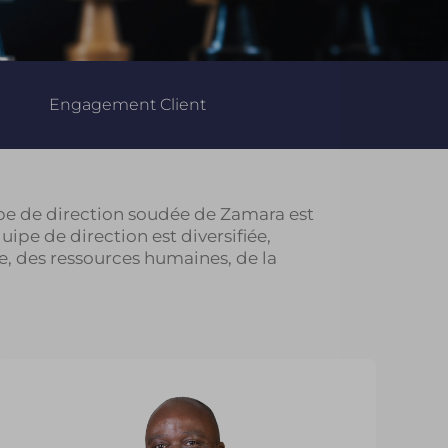
Engagement Client
ipe de direction soudée de Zamara est
ipe de direction est diversifiée,
e, des ressources humaines, de la