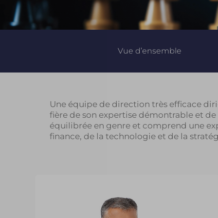
Vue d’ensemble
Une équipe de direction très efficace d
fière de son expertise démontrable et de 
équilibrée en genre et comprend une expe
finance, de la technologie et de la stratég