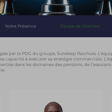
Notre Présence
Équipe de Direction
irigée par le PDG du groupe, Sundeep Raichura. L’équ
sa capacité à exécuter sa stratégie commerciale. L’équ
rtise dans les domaines des pensions, de l’assuranc
ie.